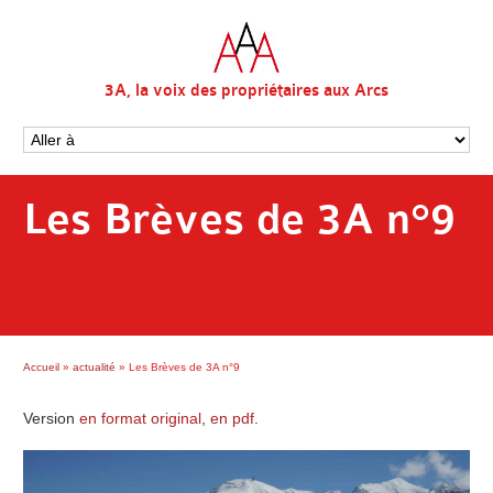
3A, la voix des propriétaires aux Arcs
Les Brèves de 3A n°9
4 décembre 2019
|
Article en
accès libre
Accueil
»
actualité
»
Les Brèves de 3A n°9
Version
en format original
,
en pdf
.