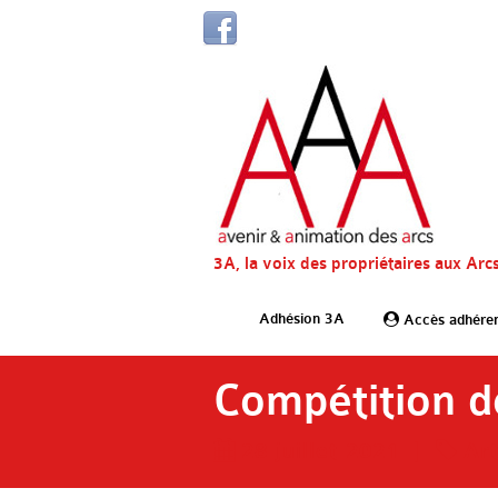
3A, la voix des propriétaires aux Arc
Adhésion 3A
Accès adhére
Compétition de
28 juillet 2021
|
Art