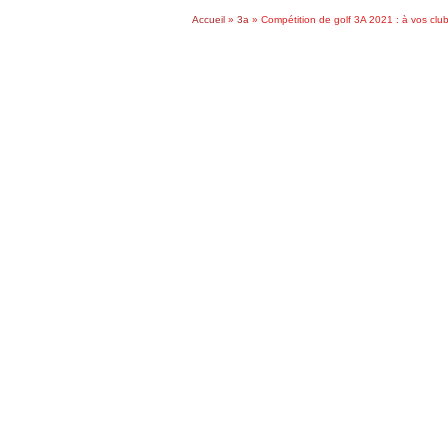
Accueil
»
3a
»
Compétition de golf 3A 2021 : à vos club