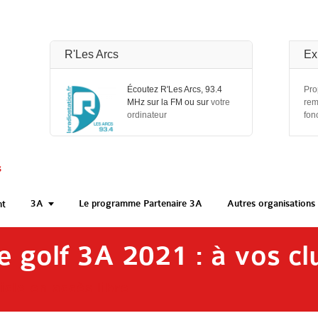
R'Les Arcs
Ex
Écoutez R'Les Arcs, 93.4
Pro
MHz sur la FM ou sur
votre
rem
ordinateur
fon
s
3A
Le programme Partenaire 3A
Autres organisations 
nt
 golf 3A 2021 : à vos clu
icle en accès libre