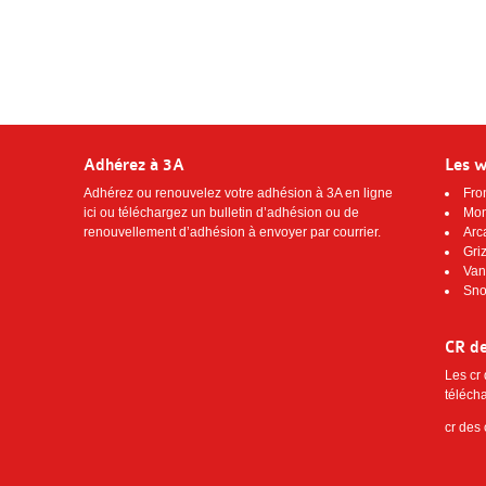
Adhérez à 3A
Les 
Adhérez ou renouvelez votre adhésion à 3A
en ligne
Fro
ici
ou téléchargez
un bulletin d’adhésion ou de
Mon
renouvellement d’adhésion
à envoyer par courrier.
Arc
Gri
Van
Sno
CR de
Les cr
télécha
cr des