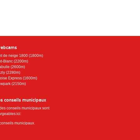
webcams
nt de neige 1800 (1800m)
t-Blanc (2200m)
abulle (2600m)
zzly (2280m)
oise Express (1600m)
wpark (2150m)
s conseils municipaux
 des conseils municipaux sont
rgeables:ici:
 conseils municipaux
.