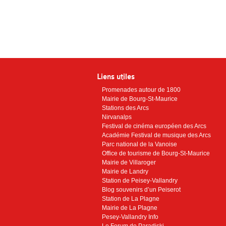
Liens utiles
Promenades autour de 1800
Mairie de Bourg-St-Maurice
Stations des Arcs
Nirvanalps
Festival de cinéma européen des Arcs
Académie Festival de musique des Arcs
Parc national de la Vanoise
Office de tourisme de Bourg-St-Maurice
Mairie de Villaroger
Mairie de Landry
Station de Peisey-Vallandry
Blog souvenirs d’un Peiserot
Station de La Plagne
Mairie de La Plagne
Pesey-Vallandry Info
Le Forum de Paradiski