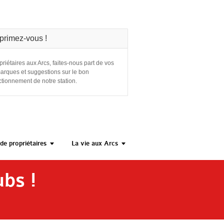
primez-vous !
priétaires aux Arcs, faites-nous part de vos
arques et suggestions sur le bon
ctionnement de notre station.
de propriétaires
La vie aux Arcs
bs !