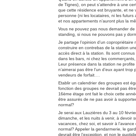
de Tignes), on peut s’attendre à une cert
que cette résidence est bruyante, et ne 
personne (ni les locataires, ni les futur
et nos appartements n’auront plus la mê
Vous ne pouvez pas nous demander de fa
standing, si nous ne pouvons pas y dorm
Je partage l’opinion d’un copropriétaire
construire en contrebas de la station un
accès direct à la station. Ils sont connu
dans les bars, ni chez les commerçants, c
Leur présence dans la station ne profit
n’aimerai pas être l’un d’eux ayant tro
vendeurs de forfait….
Etablir un calendrier des groupes est é
fonction des groupes ne devrait pas êtr
16ème étage ont fait le choix cette anné
être assurés de ne pas avoir à supporter
normal?
Je serai aux Lauzières du 3 au 10 février
dimanche, et les nuits à venir, à devoir s
vacances, chez soi, et savoir à l’avanc
normal? Appeler la gendarmerie, le gardi
devrait être l’exception, et non le quotid