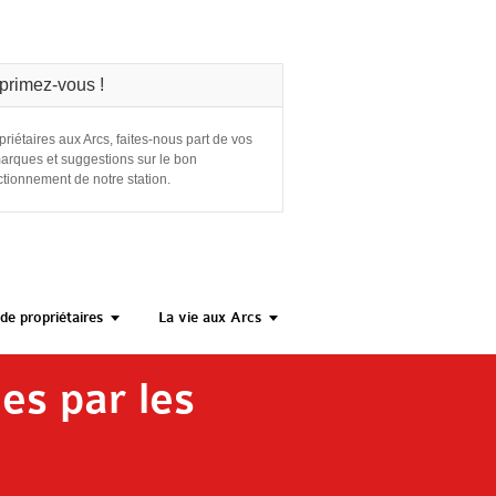
primez-vous !
priétaires aux Arcs, faites-nous part de vos
arques et suggestions sur le bon
ctionnement de notre station.
de propriétaires
La vie aux Arcs
es par les