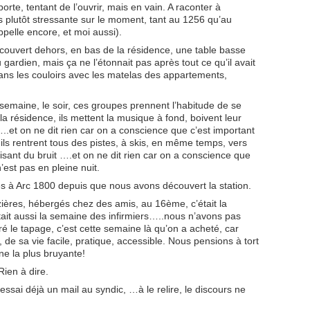
 porte, tentant de l’ouvrir, mais en vain. A raconter à
s plutôt stressante sur le moment, tant au 1256 qu’au
ppelle encore, et moi aussi).
ouvert dehors, en bas de la résidence, une table basse
u gardien, mais ça ne l’étonnait pas après tout ce qu’il avait
dans les couloirs avec les matelas des appartements,
semaine, le soir, ces groupes prennent l’habitude de se
a résidence, ils mettent la musique à fond, boivent leur
.et on ne dit rien car on a conscience que c’est important
 ils rentrent tous des pistes, à skis, en même temps, vers
 faisant du bruit ….et on ne dit rien car on a conscience que
n’est pas en pleine nuit.
à Arc 1800 depuis que nous avons découvert la station.
uzières, hébergés chez des amis, au 16ème, c’était la
ait aussi la semaine des infirmiers…..nous n’avons pas
é le tapage, c’est cette semaine là qu’on a acheté, car
 de sa vie facile, pratique, accessible. Nous pensions à tort
ne la plus bruyante!
ien à dire.
ressai déjà un mail au syndic, …à le relire, le discours ne