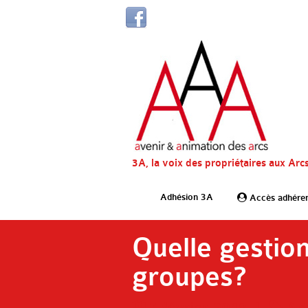
3A, la voix des propriétaires aux Arc
Adhésion 3A
Accès adhére
Quelle gestio
groupes?
7 février 2018
|
Art