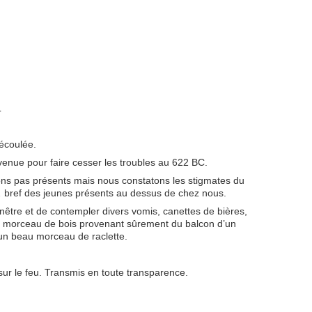
L
 écoulée.
rvenue pour faire cesser les troubles au 622 BC.
ons pas présents mais nous constatons les stigmates du
bref des jeunes présents au dessus de chez nous.
enêtre et de contempler divers vomis, canettes de bières,
s, morceau de bois provenant sûrement du balcon d’un
un beau morceau de raclette.
 sur le feu. Transmis en toute transparence.