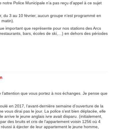
ue notre Police Municipale n’a pas reçu d’appel à ce sujet
r, du 3 au 10 février, aucun groupe n’est programmé en
u matin).
que important que représente pour nos stations des Arcs
restaurants, bars, écoles de ski,…) en dehors des périodes
in
de l’attention que vous portez à nos échanges. Je pense que
éroulé en 2017, l’avant-dernière semaine d’ouverture de la
e vous dirai pas le jour. La police s’est bien déplacée, elle
 arrive le jeune anglais ivre avait disparu. (initialement,
, par des bruits et cris de l’appartement voisin 1256 où 4
t réussi à éjecter de leur appartement le jeune homme,