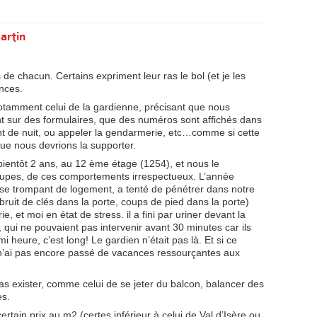
artin
de chacun. Certains expriment leur ras le bol (et je les
ances.
otamment celui de la gardienne, précisant que nous
sur des formulaires, que des numéros sont affichés dans
ant de nuit, ou appeler la gendarmerie, etc…comme si cette
 que nous devrions la supporter.
bientôt 2 ans, au 12 ème étage (1254), et nous le
oupes, de ces comportements irrespectueux. L’année
 se trompant de logement, a tenté de pénétrer dans notre
uit de clés dans la porte, coups de pied dans la porte)
e, et moi en état de stress. il a fini par uriner devant la
 qui ne pouvaient pas intervenir avant 30 minutes car ils
 heure, c’est long! Le gardien n’était pas là. Et si ce
Je n’ai pas encore passé de vacances ressourçantes aux
 exister, comme celui de se jeter du balcon, balancer des
es.
ain prix au m2 (certes inférieur à celui de Val d’Isère ou