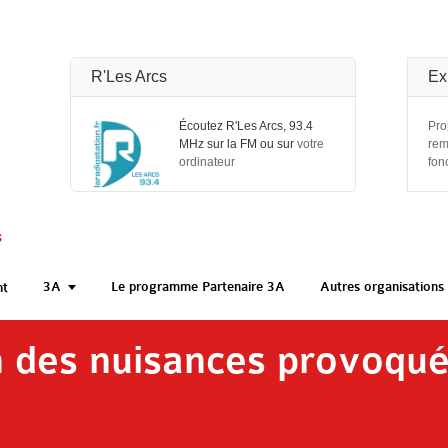
R'Les Arcs
Ex
Écoutez R'Les Arcs, 93.4
Pro
MHz sur la FM ou sur
votre
rem
ordinateur
fon
s
3A
Le programme Partenaire 3A
Autres organisations 
nt
n des nuisances provoqué
icle en accès libre