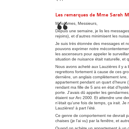
Les remarques de Mme Sarah M
Mesdames, Messieurs,
Depuis une semaine, je lis les messages 
rejoins), et d’autres minimisent les nuis
Je suis très étonnée des messages et n
pouvons exprimer notre mécontentement 
les ascenseurs pour appeler le surveill
situation de nuisance était naturelle, et
Nous avons acheté aux Lauzières il y a 
regrettons fortement à cause de ces gr
dernière, un anglais complètement ivre,
appartement pendant un quart d’heure (br
rendant ma fille de 5 ans en état d’hystéri
porte. J’avais dû appeler les gendarmes,
étaient sur Arc 2000. Et attendre une demi
n’était qu’une fois de temps, ça irait. 
Lauzières! à part l’été.
Ce genre de comportement ne devrait pas
chaises (je l’ai vu) par la fenêtre, et autr
Quand on achète un appartement à un cert