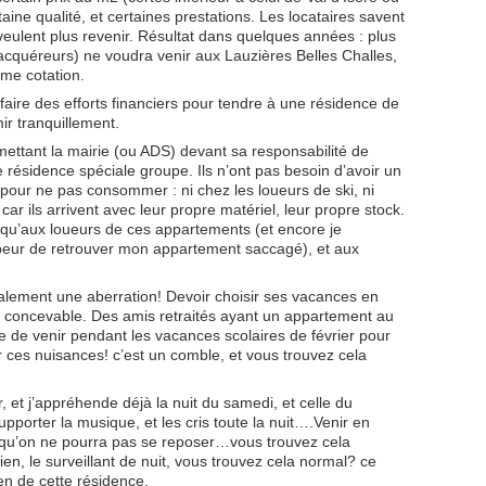
aine qualité, et certaines prestations. Les locataires savent
veulent plus revenir. Résultat dans quelques années : plus
s acquéreurs) ne voudra venir aux Lauzières Belles Challes,
me cotation.
ire des efforts financiers pour tendre à une résidence de
ir tranquillement.
 mettant la mairie (ou ADS) devant sa responsabilité de
e résidence spéciale groupe. Ils n’ont pas besoin d’avoir un
s pour ne pas consommer : ni chez les loueurs de ski, ni
ar ils arrivent avec leur propre matériel, leur propre stock.
e qu’aux loueurs de ces appartements (et encore je
p peur de retrouver mon appartement saccagé), et aux
galement une aberration! Devoir choisir ses vacances en
e concevable. Des amis retraités ayant un appartement au
e de venir pendant les vacances scolaires de février pour
 ces nuisances! c’est un comble, et vous trouvez cela
, et j’appréhende déjà la nuit du samedi, et celle du
upporter la musique, et les cris toute la nuit….Venir en
e qu’on ne pourra pas se reposer…vous trouvez cela
en, le surveillant de nuit, vous trouvez cela normal? ce
ien de cette résidence.