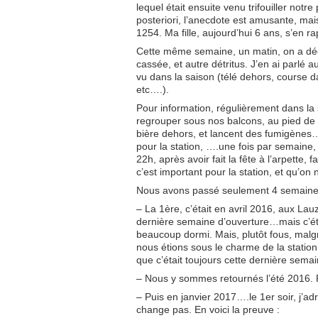
lequel était ensuite venu trifouiller notre
posteriori, l’anecdote est amusante, mai
1254. Ma fille, aujourd’hui 6 ans, s’en ra
Cette même semaine, un matin, on a déc
cassée, et autre détritus. J’en ai parlé a
vu dans la saison (télé dehors, course 
etc….).
Pour information, régulièrement dans la 
regrouper sous nos balcons, au pied de l
bière dehors, et lancent des fumigènes….
pour la station, ….une fois par semaine,
22h, après avoir fait la fête à l’arpette,
c’est important pour la station, et qu’on 
Nous avons passé seulement 4 semaines 
– La 1ère, c’était en avril 2016, aux La
dernière semaine d’ouverture…mais c’ét
beaucoup dormi. Mais, plutôt fous, malgr
nous étions sous le charme de la station,
que c’était toujours cette dernière semai
– Nous y sommes retournés l’été 2016. R
– Puis en janvier 2017….le 1er soir, j’ad
change pas. En voici la preuve :