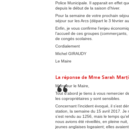
Police Municipale. Il apparait en effet q
depuis le début de la saison d’hiver.
Pour la semaine de votre prochain séjou
séjour sur les Arcs (départ le 3 février a
Enfin, je vous confirme l’enjeu économi
l’accueil de ces groupes (commerçants, 
de congés scolaires.
Cordialement
Michel GIRAUDY
Le Maire
La réponse de Mme Sarah Mart
Monsieur le Maire,
Tout d’abord je tiens à vous remercier 
les copropriétaires y sont sensibles.
Concernant l’incident évoqué, il s’est d
station, la semaine du 15 avril 2017. Je n
s’est rendu au 1256, mais le temps qu’elle
nous avions été réveillés, en pleine nuit
jeunes anglaises logeaient; elles avaien