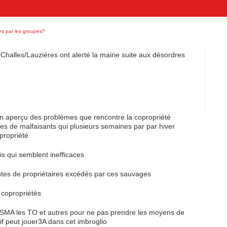
es par les groupes?
-Challes/Lauzières ont alerté la mairie suite aux désordres
un aperçu des problèmes que rencontre la copropriété
es de malfaisants qui plusieurs semaines par par hiver
propriété
s qui semblent inefficaces
intes de propriétaires excédés par ces sauvages
 copropriétés
e la SMA les TO et autres pour ne pas prendre les moyens de
if peut jouer3A dans cet imbroglio