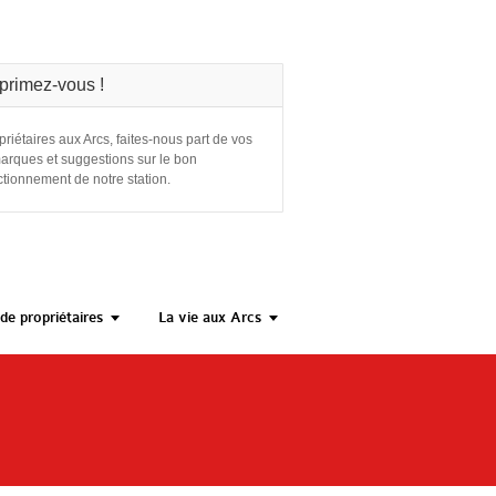
primez-vous !
priétaires aux Arcs, faites-nous part de vos
arques et suggestions sur le bon
ctionnement de notre station.
de propriétaires
La vie aux Arcs