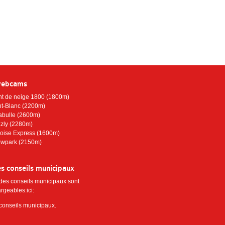
webcams
nt de neige 1800 (1800m)
t-Blanc (2200m)
abulle (2600m)
zzly (2280m)
oise Express (1600m)
wpark (2150m)
s conseils municipaux
 des conseils municipaux sont
rgeables:ici:
 conseils municipaux
.