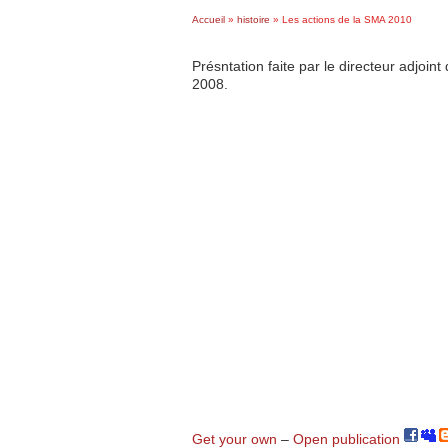
Accueil
»
histoire
»
Les actions de la SMA 2010
Présntation faite par le directeur adjoin
2008.
Get your own
–
Open publication