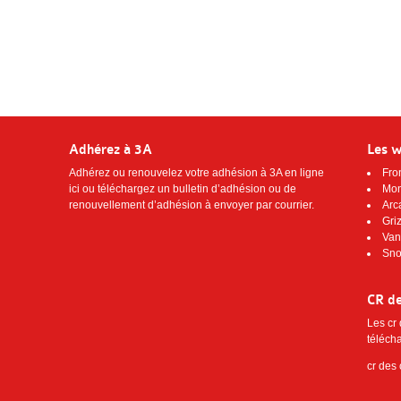
Adhérez à 3A
Les 
Adhérez ou renouvelez votre adhésion à 3A
en ligne
Fro
ici
ou téléchargez
un bulletin d’adhésion ou de
Mon
renouvellement d’adhésion
à envoyer par courrier.
Arc
Gri
Van
Sno
CR de
Les cr
télécha
cr des