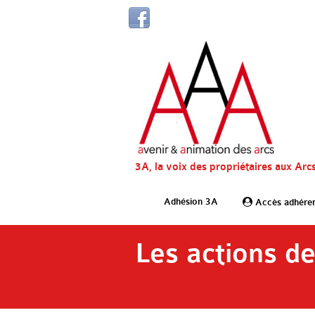
3A, la voix des propriétaires aux Arc
Adhésion 3A
Accès adhére
Les actions d
23 septembre 2008