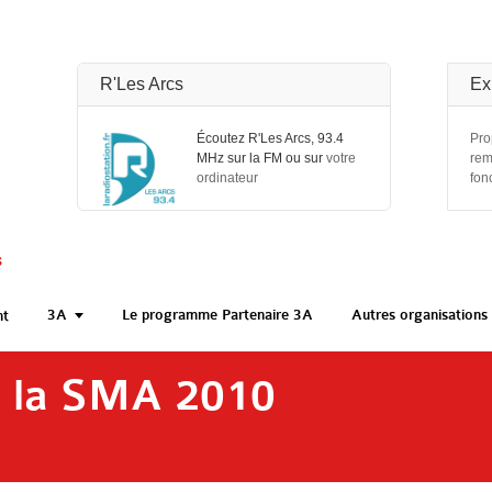
R'Les Arcs
Ex
Écoutez R'Les Arcs, 93.4
Pro
MHz sur la FM ou sur
votre
rem
ordinateur
fon
s
3A
Le programme Partenaire 3A
Autres organisations 
nt
e la SMA 2010