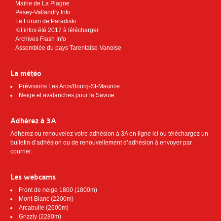
Mairie de La Plagne
Pesey-Vallandry Info
Le Forum de Paradiski
Kit infos été 2017 à télécharger
Archives Flash Info
Assemblée du pays Tarentaise-Vanoise
La météo
Prévisions Les Arcs/Bourg-St-Maurice
Neige et avalanches pour la Savoie
Adhérez à 3A
Adhérez ou renouvelez votre adhésion à 3A
en ligne ici
ou téléchargez
un
bulletin d’adhésion ou de renouvellement d’adhésion
à envoyer par
courrier.
Les webcams
Front de neige 1800 (1800m)
Mont-Blanc (2200m)
Arcabulle (2600m)
Grizzly (2280m)